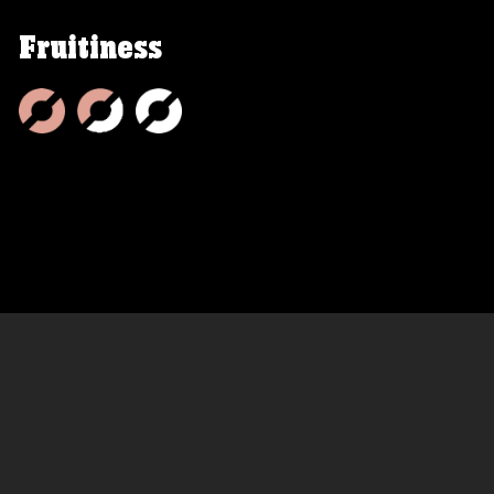
Fruitiness
ceive newsletters!
 up to receive newsletters from Nøgne Ø . (Newsletter in Norw