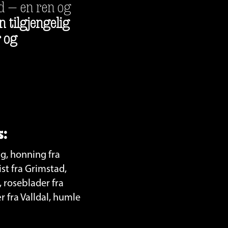
d – en ren og 
 tilgjengelig 
 og 
s:
g, honning fra 
st fra Grimstad, 
 roseblader fra 
fra Valldal, humle 