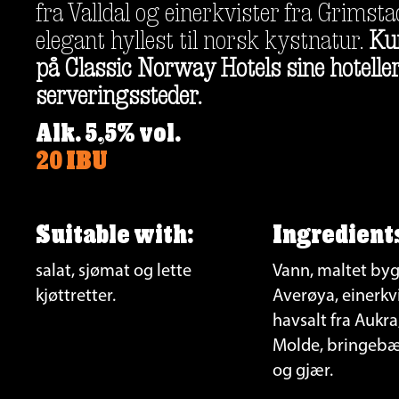
fra Valldal og einerkvister fra Grimsta
elegant hyllest til norsk kystnatur. 
Kun
på Classic Norway Hotels sine hoteller
serveringssteder.
Alk. 5,5% vol.
20 IBU
Suitable with:
Ingredient
salat, sjømat og lette 
Vann, maltet byg
kjøttretter.
Averøya, einerkvi
havsalt fra Aukra,
Molde, bringebær 
og gjær.