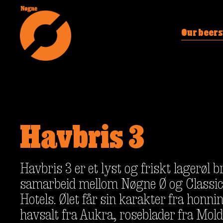
Our beers
Havbris 3
Havbris 3 er et lyst og friskt lagerøl br
samarbeid mellom Nøgne Ø og Classi
Hotels. Ølet får sin karakter fra honni
havsalt fra Aukra, roseblader fra Mold