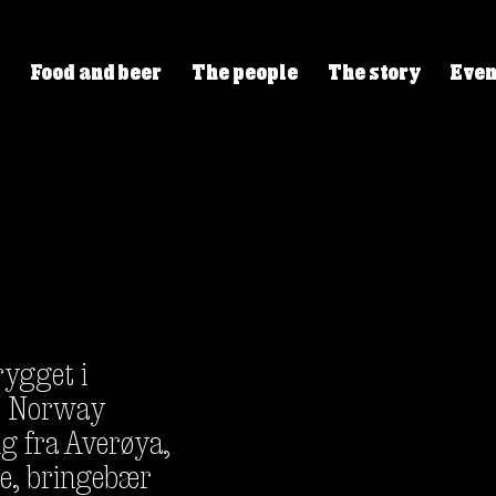
Food and beer
The people
The story
Even
ygget i 
c Norway 
ng fra Averøya, 
e, bringebær 